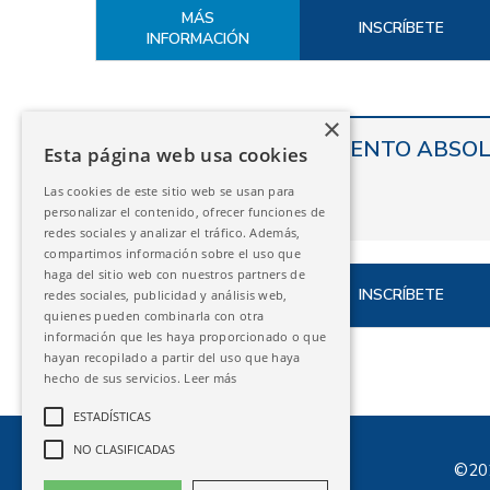
MÁS
INSCRÍBETE
INFORMACIÓN
×
ZARAGOZA – AISLAMIENTO ABSOL
Esta página web usa cookies
Las cookies de este sitio web se usan para
personalizar el contenido, ofrecer funciones de
21/05/2027
redes sociales y analizar el tráfico. Además,
compartimos información sobre el uso que
haga del sitio web con nuestros partners de
MÁS
INSCRÍBETE
redes sociales, publicidad y análisis web,
INFORMACIÓN
quienes pueden combinarla con otra
información que les haya proporcionado o que
hayan recopilado a partir del uso que haya
hecho de sus servicios.
Leer más
ESTADÍSTICAS
NO CLASIFICADAS
©202