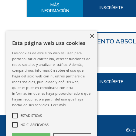
MÁS
INSCRÍBETE
INFORMACIÓN
×
ZARAGOZA – AISLAMIENTO ABSOL
Esta página web usa cookies
Las cookies de este sitio web se usan para
personalizar el contenido, ofrecer funciones de
21/05/2027
redes sociales y analizar el tráfico. Además,
compartimos información sobre el uso que
haga del sitio web con nuestros partners de
MÁS
INSCRÍBETE
redes sociales, publicidad y análisis web,
INFORMACIÓN
quienes pueden combinarla con otra
información que les haya proporcionado o que
hayan recopilado a partir del uso que haya
hecho de sus servicios.
Leer más
ESTADÍSTICAS
NO CLASIFICADAS
©202