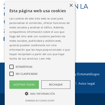
×
ZARAGOZA – EL ABC EN LA
Esta página web usa cookies
CLÍNICA DE
Las cookies de este sitio web se usan para
ODONTOPEDIATRÍA
personalizar el contenido, ofrecer funciones de
redes sociales y analizar el tráfico. Además,
ZARAGOZA
compartimos información sobre el uso que
haga del sitio web con nuestros partners de
19/03/2026
FINALIZADO
redes sociales, publicidad y análisis web,
quienes pueden combinarla con otra
información que les haya proporcionado o que
hayan recopilado a partir del uso que haya
hecho de sus servicios.
Leer más
ESTADÍSTICAS
©2026 Ilustre Colegio Oficial de Odontólogos y Estomatólogos
NO CLASIFICADAS
de Aragón
Política de privacidad
Política de cookies
Aviso legal
|
|
ACEPTAR TODAS
RECHAZAR
MAS INFORMACIÓN
POWERED BY COOKIE-SCRIPT
Diseño web
Creactiva