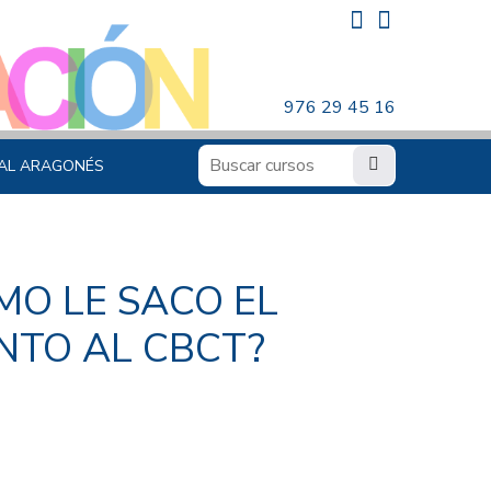
976 29 45 16
AL ARAGONÉS
MO LE SACO EL
NTO AL CBCT?