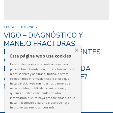
CURSOS EXTERNOS
VIGO – DIAGNÓSTICO Y
MANEJO FRACTURAS
×
LONGITUDINALES Y DIENTES
Esta página web usa cookies
COM PÉRDIDA DE
Las cookies de este sitio web se usan para
ESTRUCTURA AVANZADA
personalizar el contenido, ofrecer funciones de
redes sociales y analizar el tráfico. Además,
¿DÓNDE ESTÁ EL LÍMITE?
compartimos información sobre el uso que
haga del sitio web con nuestros partners de
06/03/2026
FINALIZADO
redes sociales, publicidad y análisis web,
quienes pueden combinarla con otra
información que les haya proporcionado o que
hayan recopilado a partir del uso que haya
hecho de sus servicios.
Leer más