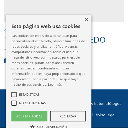
×
Esta página web usa cookies
CURSOS EXTERNOS
Las cookies de este sitio web se usan para
TOLEDO – SEOOP TOLEDO
personalizar el contenido, ofrecer funciones de
redes sociales y analizar el tráfico. Además,
TOLEDO
compartimos información sobre el uso que
haga del sitio web con nuestros partners de
08/05/2025 - 10/05/2025
FINALIZADO
redes sociales, publicidad y análisis web,
quienes pueden combinarla con otra
información que les haya proporcionado o que
hayan recopilado a partir del uso que haya
hecho de sus servicios.
Leer más
ESTADÍSTICAS
©2026 Ilustre Colegio Oficial de Odontólogos y Estomatólogos
NO CLASIFICADAS
de Aragón
Política de privacidad
Política de cookies
Aviso legal
|
|
ACEPTAR TODAS
RECHAZAR
MAS INFORMACIÓN