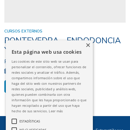
CURSOS EXTERNOS
PONTEVEDRA – ENDODONCIA
×
Y RECONSTRUCCIÓN
Esta página web usa cookies
PONTEVEDRA
Las cookies de este sitio web se usan para
personalizar el contenido, ofrecer funciones de
17/10/2025 - 23/05/2026
FINALIZADO
redes sociales y analizar el tráfico. Además,
compartimos información sobre el uso que
haga del sitio web con nuestros partners de
DESCARGAR PROGRAMA
redes sociales, publicidad y análisis web,
quienes pueden combinarla con otra
información que les haya proporcionado o que
hayan recopilado a partir del uso que haya
hecho de sus servicios.
Leer más
ESTADÍSTICAS
NO CLASIFICADAS