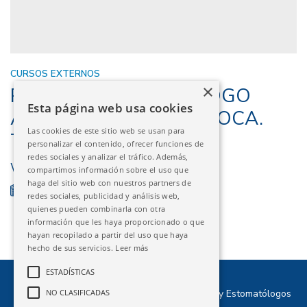
CURSOS EXTERNOS
×
PAPEL DEL ODONTÓLOGO
Esta página web usa cookies
ANTE EL CÁNCER DE BOCA.
Las cookies de este sitio web se usan para
TEORÍA Y REALIDAD
personalizar el contenido, ofrecer funciones de
redes sociales y analizar el tráfico. Además,
WEBINAR
compartimos información sobre el uso que
haga del sitio web con nuestros partners de
14/12/2023
FINALIZADO
redes sociales, publicidad y análisis web,
quienes pueden combinarla con otra
información que les haya proporcionado o que
hayan recopilado a partir del uso que haya
hecho de sus servicios.
Leer más
ESTADÍSTICAS
©2026 Ilustre Colegio Oficial de Odontólogos y Estomatólogos
NO CLASIFICADAS