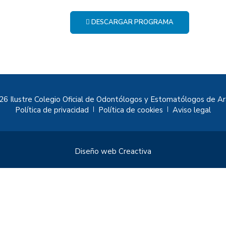
DESCARGAR PROGRAMA
6 Ilustre Colegio Oficial de Odontólogos y Estomatólogos de A
Política de privacidad
Política de cookies
Aviso legal
|
|
Diseño web
Creactiva