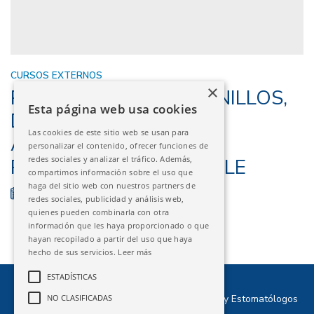
CURSOS EXTERNOS
×
PAMPLONA – MINITORNILLOS,
Esta página web usa cookies
DIGITAL MARPE &
Las cookies de este sitio web se usan para
AUTOLIGADO CON
personalizar el contenido, ofrecer funciones de
redes sociales y analizar el tráfico. Además,
PRESCRIPCIÓN VARIABLE
compartimos información sobre el uso que
haga del sitio web con nuestros partners de
07/06/2025
FINALIZADO
redes sociales, publicidad y análisis web,
quienes pueden combinarla con otra
información que les haya proporcionado o que
hayan recopilado a partir del uso que haya
hecho de sus servicios.
Leer más
ESTADÍSTICAS
©2026 Ilustre Colegio Oficial de Odontólogos y Estomatólogos
NO CLASIFICADAS
de Aragón