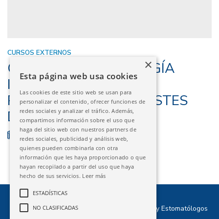
CURSOS EXTERNOS
×
OVIEDO – ODONTOLOGÍA
Esta página web usa cookies
INTERDISCIPLINAR DEL
Las cookies de este sitio web se usan para
PACIENTE CON DESGASTES
personalizar el contenido, ofrecer funciones de
redes sociales y analizar el tráfico. Además,
DENTALES
compartimos información sobre el uso que
haga del sitio web con nuestros partners de
03/10/2025 - 04/10/2025
FINALIZADO
redes sociales, publicidad y análisis web,
quienes pueden combinarla con otra
información que les haya proporcionado o que
hayan recopilado a partir del uso que haya
hecho de sus servicios.
Leer más
ESTADÍSTICAS
©2026 Ilustre Colegio Oficial de Odontólogos y Estomatólogos
NO CLASIFICADAS
de Aragón