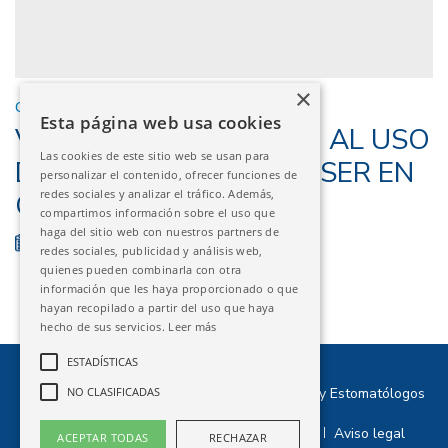
×
CURSOS EXTERNOS
Esta página web usa cookies
VIGO - INTRODUCCIÓN AL USO
Las cookies de este sitio web se usan para
DE LA TECNOLOGÍA LÁSER EN
personalizar el contenido, ofrecer funciones de
redes sociales y analizar el tráfico. Además,
ODONTOLOGÍA
compartimos información sobre el uso que
haga del sitio web con nuestros partners de
25/10/2024 - 26/10/2024
FINALIZADO
redes sociales, publicidad y análisis web,
quienes pueden combinarla con otra
información que les haya proporcionado o que
hayan recopilado a partir del uso que haya
hecho de sus servicios.
Leer más
ESTADÍSTICAS
©2026 Ilustre Colegio Oficial de Odontólogos y Estomatólogos
NO CLASIFICADAS
de Aragón
Política de privacidad
Política de cookies
Aviso legal
|
|
ACEPTAR TODAS
RECHAZAR