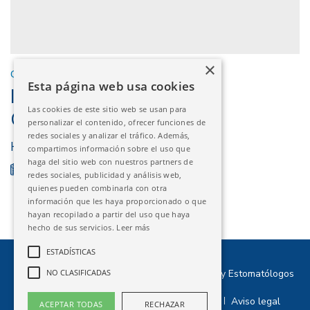
×
CURSOS EXTERNOS
Esta página web usa cookies
IMPLANTOLOGÍA
Las cookies de este sitio web se usan para
CONTEMPORÁNEA
personalizar el contenido, ofrecer funciones de
redes sociales y analizar el tráfico. Además,
Hotel Ciudad de Vigo - Vigo
compartimos información sobre el uso que
haga del sitio web con nuestros partners de
22/11/2024
FINALIZADO
redes sociales, publicidad y análisis web,
quienes pueden combinarla con otra
información que les haya proporcionado o que
hayan recopilado a partir del uso que haya
hecho de sus servicios.
Leer más
ESTADÍSTICAS
©2026 Ilustre Colegio Oficial de Odontólogos y Estomatólogos
NO CLASIFICADAS
de Aragón
Política de privacidad
Política de cookies
Aviso legal
|
|
ACEPTAR TODAS
RECHAZAR