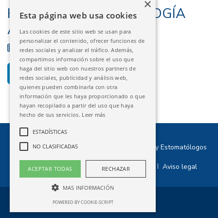
×
HUESCA – IMPLANTOLOGÍA
Esta página web usa cookies
AVANZADA
Las cookies de este sitio web se usan para
personalizar el contenido, ofrecer funciones de
27/01/2026
FINALIZADO
redes sociales y analizar el tráfico. Además,
compartimos información sobre el uso que
haga del sitio web con nuestros partners de
DESCARGAR PROGRAMA
redes sociales, publicidad y análisis web,
quienes pueden combinarla con otra
información que les haya proporcionado o que
hayan recopilado a partir del uso que haya
hecho de sus servicios.
Leer más
ESTADÍSTICAS
©2026 Ilustre Colegio Oficial de Odontólogos y Estomatólogos
NO CLASIFICADAS
de Aragón
Política de privacidad
Política de cookies
Aviso legal
|
|
ACEPTAR TODAS
RECHAZAR
MAS INFORMACIÓN
POWERED BY COOKIE-SCRIPT
Diseño web
Creactiva