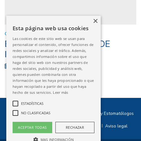
×
Esta página web usa cookies
CURSOS EXTERNOS
Las cookies de este sitio web se usan para
BARCELONA – CURSO DE
personalizar el contenido, ofrecer funciones de
redes sociales y analizar el tráfico. Además,
INVIERNO
compartimos información sobre el uso que
haga del sitio web con nuestros partners de
31/01/2026
FINALIZADO
redes sociales, publicidad y análisis web,
quienes pueden combinarla con otra
información que les haya proporcionado o que
hayan recopilado a partir del uso que haya
hecho de sus servicios.
Leer más
ESTADÍSTICAS
©2026 Ilustre Colegio Oficial de Odontólogos y Estomatólogos
NO CLASIFICADAS
de Aragón
Política de privacidad
Política de cookies
Aviso legal
|
|
ACEPTAR TODAS
RECHAZAR
MAS INFORMACIÓN